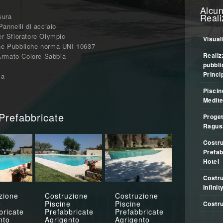
Alcun
Reali
sura
 Pannelli di acciaio
r Sfioratore Olympic
Visuali
cine Pubbliche norma UNI 10637
Realiz
 Armato Colore Sabbia
pubbli
Princi
sa
Piscin
Medite
Prefabbricate
Proget
Ragus
Costru
Prefab
Hotel
Costru
Infinit
zione
Costruzione
Costruzione
e
Piscine
Piscine
Costru
bricate
Prefabbricate
Prefabbricate
nto
Agrigento
Agrigento