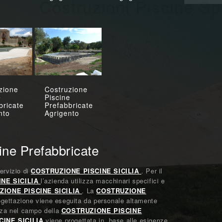
zione
Costruzione
e
Piscine
bricate
Prefabbricate
nto
Agrigento
ine Prefabbricate
ervizio di
COSTRUZIONE PISCINE SICILIA
. Per il
NE SICILIA
l’azienda utilizza macchinari specifici e
ZIONE PISCINE SICILIA
. La
COSTRUZIONE
gettazione viene eseguita da personale altamente
enza nel campo della
COSTRUZIONE PISCINE
CINE SICILIA
viene progettata in base alle esigenze