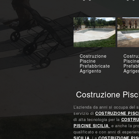
Costruzione
Costru
Piscine
Piscin
Prefabbricate
Prefab
Agrigento
Agrige
Costruzione Pisc
L’azienda da anni si occupa del s
servizio di
COSTRUZIONE PISCI
di alta tecnologia per la
COSTRU
PISCINE SICILIA
e anche la pro
qualificato e con anni di esperi
SICILIA
.La
COSTRUZIONE PIS