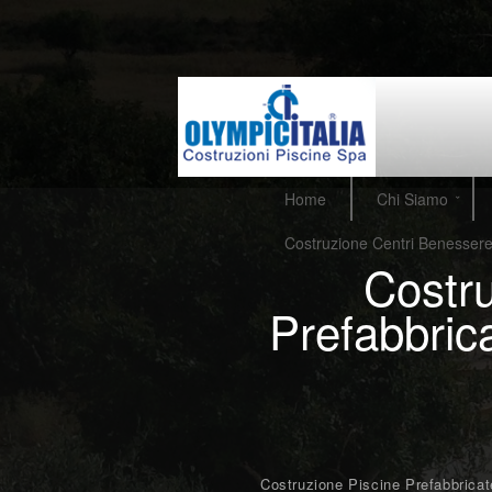
Home
Chi Siamo
Costruzione Centri Benesser
Costru
Prefabbric
Costruzione Piscine Prefabbricat