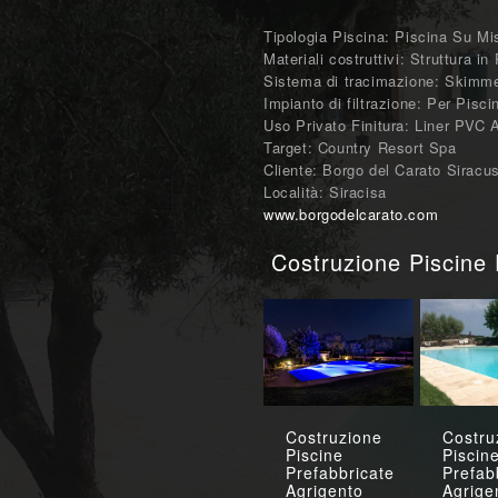
Tipologia Piscina: Piscina Su Mi
Materiali costruttivi: Struttura in
Sistema di tracimazione: Skimme
Impianto di filtrazione: Per Pis
Uso Privato Finitura: Liner PVC
Target: Country Resort Spa
Cliente: Borgo del Carato Siracu
Località: Siracisa
www.borgodelcarato.com
Costruzione Piscine 
Costruzione
Costru
Piscine
Piscin
Prefabbricate
Prefab
Agrigento
Agrige