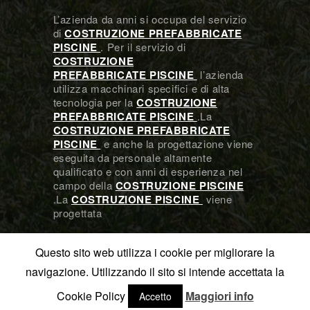
L’azienda da anni si occupa del servizio
di
COSTRUZIONE PREFABBRICATE
PISCINE
. Per il servizio di
COSTRUZIONE
PREFABBRICATE PISCINE
l’azienda
utilizza macchinari specifici e di alta
tecnologia per la
COSTRUZIONE
PREFABBRICATE PISCINE
.La
COSTRUZIONE PREFABBRICATE
PISCINE
e anche la progettazione viene
eseguita da personale altamente
qualificato e con anni di esperienza nel
campo della
COSTRUZIONE PISCINE
.La
COSTRUZIONE PISCINE
viene
progettata
Questo sito web utilizza i cookie per migliorare la
navigazione. Utilizzando il sito si intende accettata la
All Rights Reserved - Olympic Italia - VAT-IT
Cookie Policy
Maggiori info
Accetto
01867670844 - REA: 131986